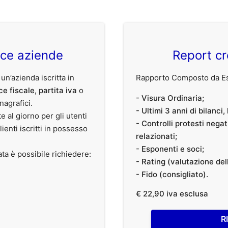
ice aziende
Report cr
 un’azienda iscritta in
Rapporto Composto da Est
ce fiscale
,
partita iva
o
- Visura Ordinaria;
anagrafici.
- Ultimi 3 anni di bilanci
te al giorno per gli utenti
- Controlli protesti nega
clienti iscritti in possesso
relazionati;
- Esponenti e soci;
ata è possibile richiedere:
- Rating (valutazione dell
- Fido (consigliato).
€ 22,90 iva esclusa
R