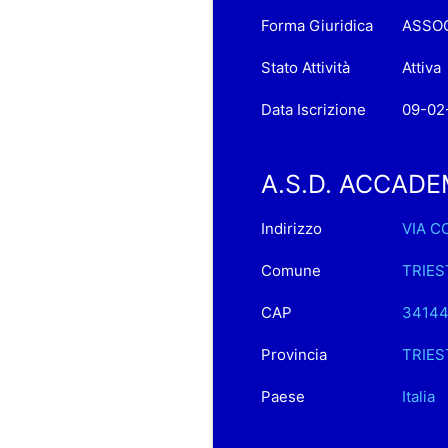
Forma Giuridica
ASSOC
Stato Attività
Attiva
Data Iscrizione
09-02
A.S.D. ACCADEM
Indirizzo
VIA C
Comune
TRIES
CAP
3414
Provincia
TRIES
Paese
Italia