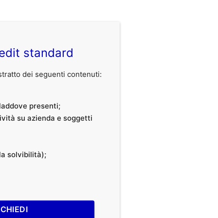
edit standard
ratto dei seguenti contenuti:
, laddove presenti;
tività su azienda e soggetti
a solvibilità);
ICHIEDI