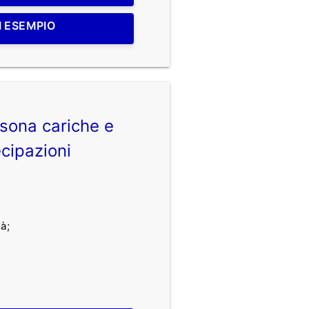
I ESEMPIO
sona cariche e
cipazioni
à;