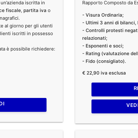
 un’azienda iscritta in
Rapporto Composto da Est
ce fiscale
,
partita iva
o
- Visura Ordinaria;
anagrafici.
- Ultimi 3 anni di bilanci
te al giorno per gli utenti
- Controlli protesti nega
clienti iscritti in possesso
relazionati;
- Esponenti e soci;
ata è possibile richiedere:
- Rating (valutazione dell
- Fido (consigliato).
€ 22,90 iva esclusa
R
DI
VED