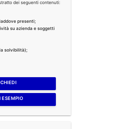
ratto dei seguenti contenuti:
, laddove presenti;
tività su azienda e soggetti
a solvibilità);
ICHIEDI
I ESEMPIO