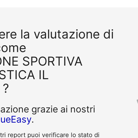
re la valutazione di
come
ONE SPORTIVA
STICA IL
 ?
tazione grazie ai nostri
queEasy
.
i report puoi verificare lo stato di