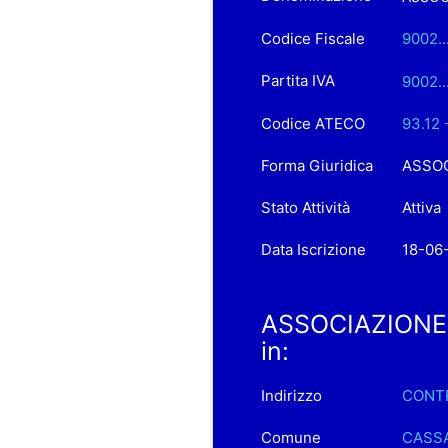
Codice Fiscale
9002.
Partita IVA
9002.
Codice ATECO
93.12 -
Forma Giuridica
ASSOC
Stato Attività
Attiva
Data Iscrizione
18-06
ASSOCIAZIONE 
in:
Indirizzo
CONT
Comune
CASSA