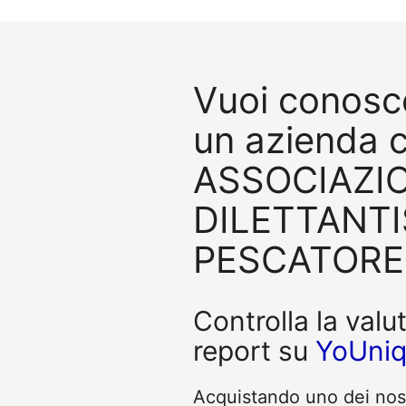
Vuoi conosce
un azienda 
ASSOCIAZI
DILETTANTI
PESCATORE
Controlla la valu
report su
YoUni
Acquistando uno dei nostr