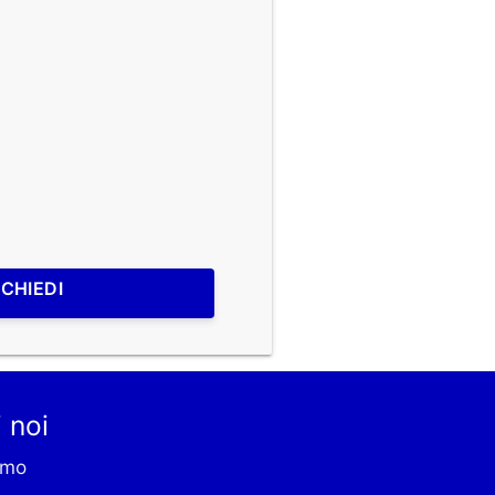
ICHIEDI
 noi
amo