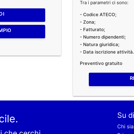
Tra i parametri ci sono:
DI
- Codice ATECO;
- Zona;
- Fatturato;
MPIO
- Numero dipendenti;
- Natura giuridica;
- Data iscrizione attività.
Preventivo gratuito
R
Su di
cile.
Chi si
i che cerchi