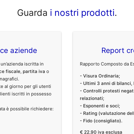
Guarda
i nostri prodotti
.
ice aziende
Report cr
 un’azienda iscritta in
Rapporto Composto da Est
ce fiscale
,
partita iva
o
- Visura Ordinaria;
anagrafici.
- Ultimi 3 anni di bilanci
te al giorno per gli utenti
- Controlli protesti nega
clienti iscritti in possesso
relazionati;
- Esponenti e soci;
ata è possibile richiedere:
- Rating (valutazione dell
- Fido (consigliato).
€ 22,90 iva esclusa