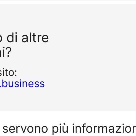
 di altre
i?
sito:
.business
 servono più informazio