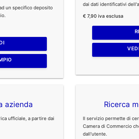
dai dati identificativi dell
o ad un specifico deposito
io.
€ 7,90 iva esclusa
R
DI
VED
MPIO
ca azienda
Ricerca m
ca ufficiale, a partire dai
Il servizio permette di cer
Camera di Commercio che r
dall'utente.