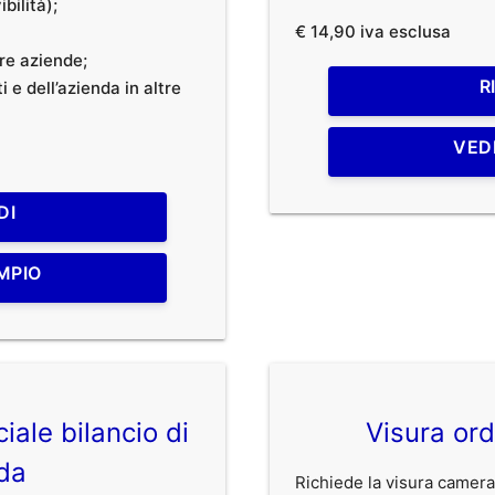
bilità);
€ 14,90 iva esclusa
tre aziende;
R
 e dell’azienda in altre
VED
DI
MPIO
iale bilancio di
Visura ord
da
Richiede la visura camerale