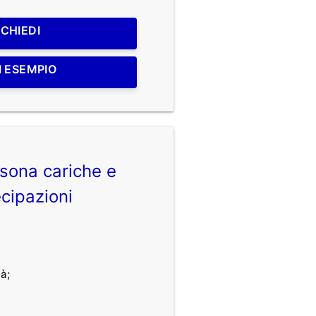
ICHIEDI
I ESEMPIO
sona cariche e
cipazioni
à;