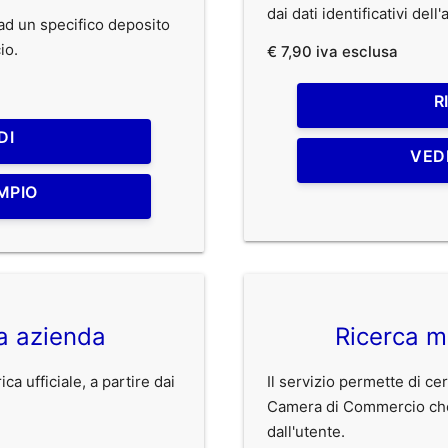
dai dati identificativi dell
o ad un specifico deposito
io.
€ 7,90 iva esclusa
R
DI
VED
MPIO
ca azienda
Ricerca m
ca ufficiale, a partire dai
Il servizio permette di cer
Camera di Commercio che r
dall'utente.