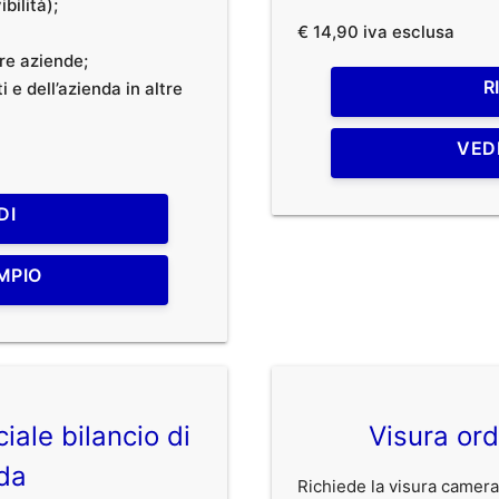
bilità);
€ 14,90 iva esclusa
tre aziende;
R
 e dell’azienda in altre
VED
DI
MPIO
iale bilancio di
Visura ord
da
Richiede la visura camerale