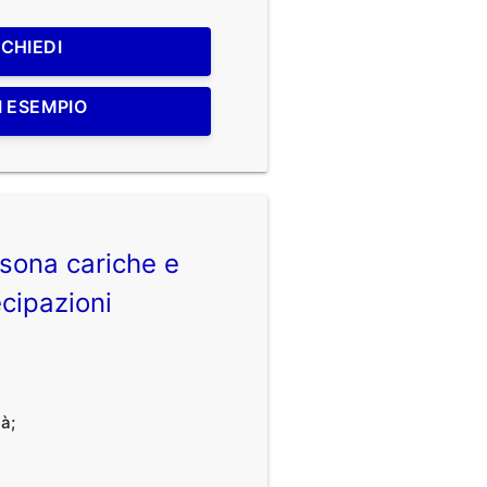
ICHIEDI
I ESEMPIO
sona cariche e
cipazioni
à;