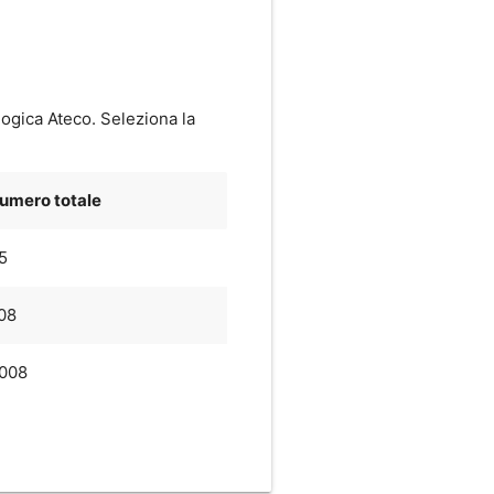
logica Ateco. Seleziona la
umero totale
5
08
.008