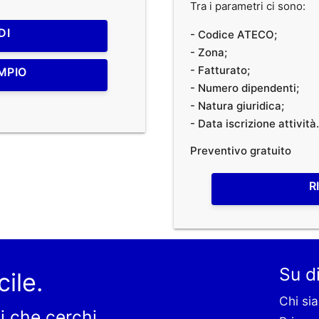
Tra i parametri ci sono:
DI
- Codice ATECO;
- Zona;
- Fatturato;
MPIO
- Numero dipendenti;
- Natura giuridica;
- Data iscrizione attività.
Preventivo gratuito
R
Su di
cile.
Chi si
i che cerchi