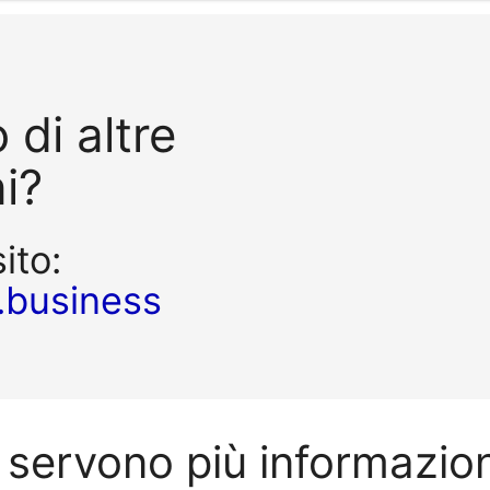
 di altre
i?
sito:
.business
 servono più informazio