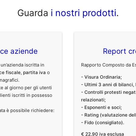
Guarda
i nostri prodotti
.
ice aziende
Report cr
 un’azienda iscritta in
Rapporto Composto da Est
ce fiscale
,
partita iva
o
- Visura Ordinaria;
anagrafici.
- Ultimi 3 anni di bilanci
te al giorno per gli utenti
- Controlli protesti nega
clienti iscritti in possesso
relazionati;
- Esponenti e soci;
ata è possibile richiedere:
- Rating (valutazione dell
- Fido (consigliato).
€ 22,90 iva esclusa