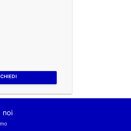
ICHIEDI
 noi
amo