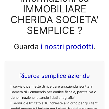
IMMOBILIARE
CHERIDA SOCIETA'
SEMPLICE ?
Guarda
i nostri prodotti
.
Ricerca semplice aziende
Il servizio permette di ricercare un’azienda iscritta in
Camera di Commercio per
codice fiscale
,
partita iva
o
denominazione
, ottendo i dati anagrafici.
Il servizio è limitato a 10 richieste al giorno per gli utenti
iscritti mentre è illimitato per i clienti iscritti in possesso