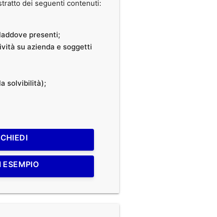
ratto dei seguenti contenuti:
, laddove presenti;
tività su azienda e soggetti
a solvibilità);
ICHIEDI
I ESEMPIO