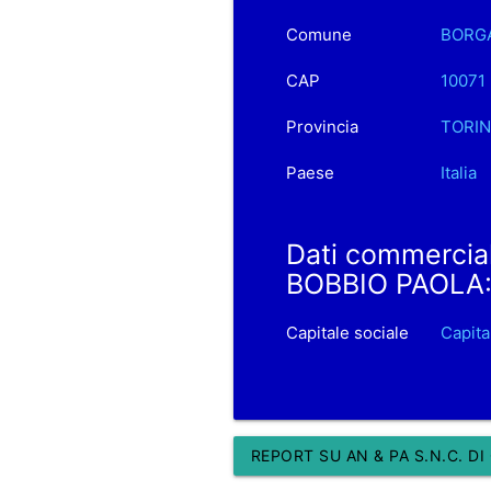
Comune
BORG
CAP
10071
Provincia
TORI
Paese
Italia
Dati commercia
BOBBIO PAOLA
Capitale sociale
Capit
REPORT SU AN & PA S.N.C. D