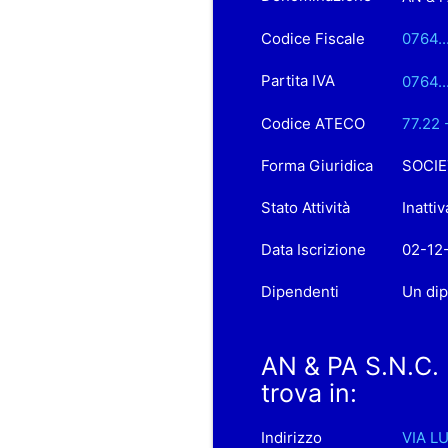
Codice Fiscale
0764.
Partita IVA
0764..
Codice ATECO
77.22 
Forma Giuridica
SOCIE
Stato Attività
Inattiv
Data Iscrizione
02-12
Dipendenti
Un di
AN & PA S.N.C
trova in:
Indirizzo
VIA L