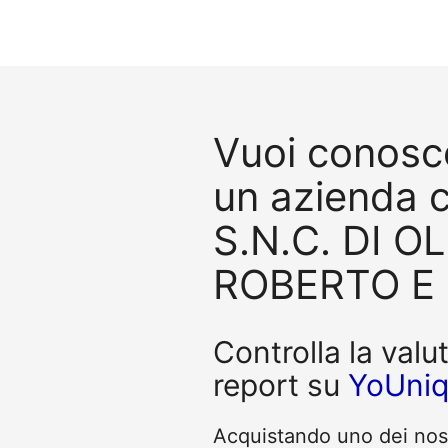
Vuoi conosce
un azienda 
S.N.C. DI O
ROBERTO E 
Controlla la valu
report su
YoUni
Acquistando uno dei nostr