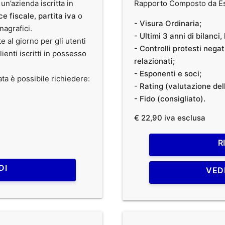
 un’azienda iscritta in
Rapporto Composto da Est
ce fiscale
,
partita iva
o
- Visura Ordinaria;
anagrafici.
- Ultimi 3 anni di bilanci
te al giorno per gli utenti
- Controlli protesti nega
clienti iscritti in possesso
relazionati;
- Esponenti e soci;
ata è possibile richiedere:
- Rating (valutazione dell
- Fido (consigliato).
€ 22,90 iva esclusa
R
DI
VED