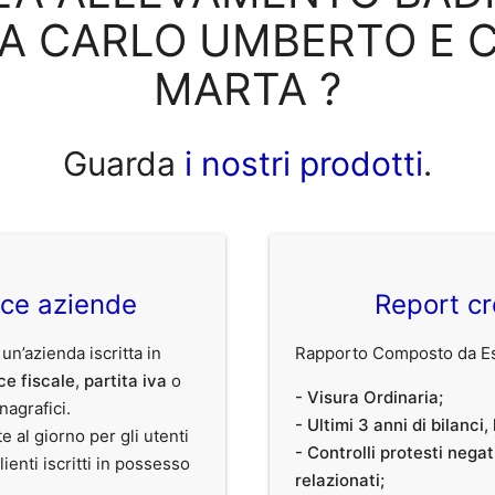
A CARLO UMBERTO E 
MARTA ?
Guarda
i nostri prodotti
.
ice aziende
Report cr
 un’azienda iscritta in
Rapporto Composto da Est
ce fiscale
,
partita iva
o
- Visura Ordinaria;
anagrafici.
- Ultimi 3 anni di bilanci
te al giorno per gli utenti
- Controlli protesti nega
clienti iscritti in possesso
relazionati;