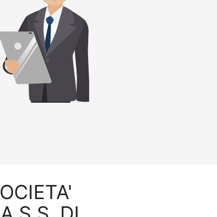
SOCIETA'
 S.S. DI