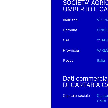
SOCIETA' AGRI
UMBERTO E CAR
Indirizzo
VIA P
Comune
ORIGG
CAP
21040
Provincia
VARE
Paese
Italia
Dati commercia
DI CARTABIA 
Capitale sociale
Capit
UMBER