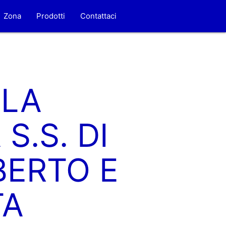
Zona
Prodotti
Contattaci
OLA
S.S. DI
BERTO E
TA