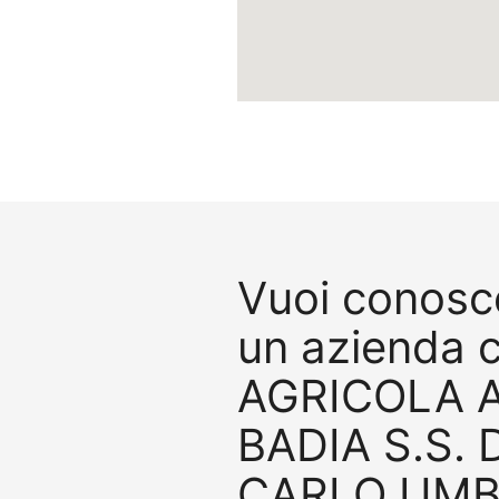
Vuoi conosce
un azienda 
AGRICOLA 
BADIA S.S. 
CARLO UMB