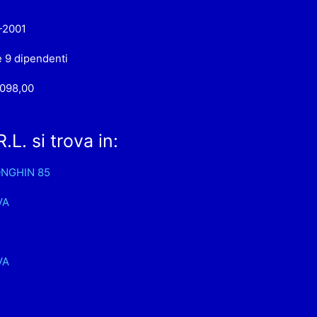
-2001
e 9 dipendenti
.098,00
L. si trova in:
ONGHIN 85
VA
VA