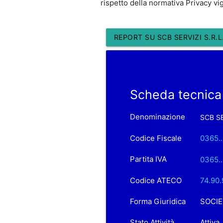
rispetto della normativa Privacy vi
REPORT SU SCB SERVIZI S.R.L
Scheda tecnica 
Denominazione
SCB SE
Codice Fiscale
0365..
Partita IVA
0365..
Codice ATECO
74.90.9
Forma Giuridica
SOCIE
Stato Attività
Attiva