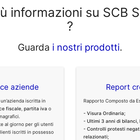
iù informazioni su SCB S
?
Guarda
i nostri prodotti
.
ice aziende
Report cr
 un’azienda iscritta in
Rapporto Composto da Est
ce fiscale
,
partita iva
o
- Visura Ordinaria;
anagrafici.
- Ultimi 3 anni di bilanci
te al giorno per gli utenti
- Controlli protesti nega
clienti iscritti in possesso
relazionati;