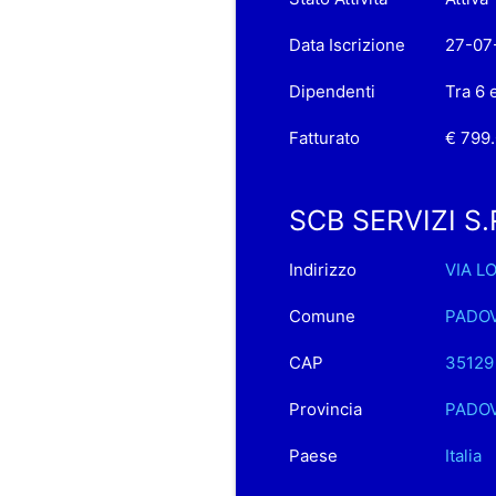
Data Iscrizione
27-07
Dipendenti
Tra 6 
Fatturato
€ 799
SCB SERVIZI S.R.
Indirizzo
VIA L
Comune
PADO
CAP
35129
Provincia
PADO
Paese
Italia