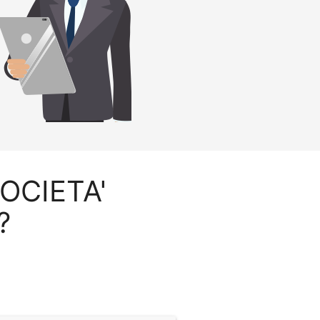
SOCIETA'
?