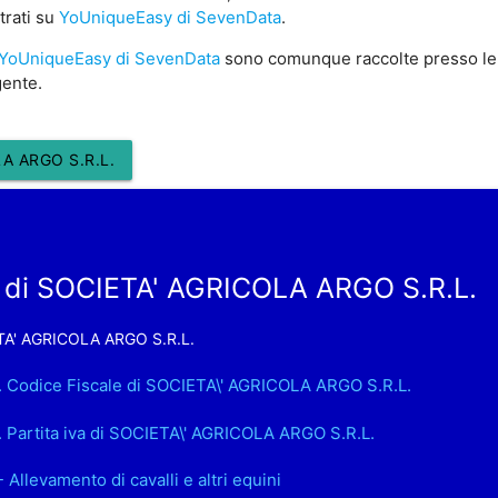
trati su
YoUniqueEasy di SevenData
.
YoUniqueEasy di SevenData
sono comunque raccolte presso le
gente.
A ARGO S.R.L.
 di SOCIETA' AGRICOLA ARGO S.R.L.
A' AGRICOLA ARGO S.R.L.
. Codice Fiscale di SOCIETA\' AGRICOLA ARGO S.R.L.
. Partita iva di SOCIETA\' AGRICOLA ARGO S.R.L.
- Allevamento di cavalli e altri equini