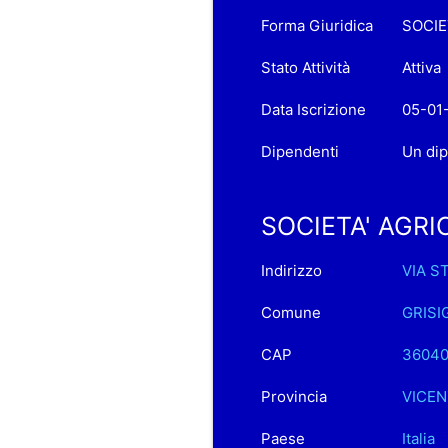
Forma Giuridica
SOCIE
Stato Attività
Attiva
Data Iscrizione
05-01
Dipendenti
Un di
SOCIETA' AGRIC
Indirizzo
VIA S
Comune
GRISI
CAP
3604
Provincia
VICEN
Paese
Italia