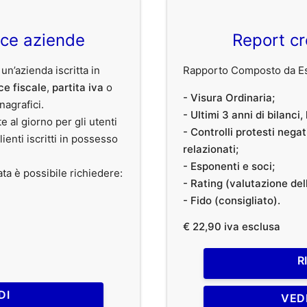
ice aziende
Report cr
 un’azienda iscritta in
Rapporto Composto da Est
ce fiscale
,
partita iva
o
- Visura Ordinaria;
anagrafici.
- Ultimi 3 anni di bilanci
te al giorno per gli utenti
- Controlli protesti nega
clienti iscritti in possesso
relazionati;
- Esponenti e soci;
ata è possibile richiedere:
- Rating (valutazione dell
- Fido (consigliato).
€ 22,90 iva esclusa
R
DI
VED