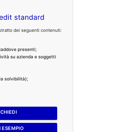
edit standard
ratto dei seguenti contenuti:
, laddove presenti;
tività su azienda e soggetti
a solvibilità);
ICHIEDI
I ESEMPIO