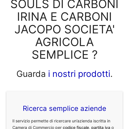
SOULS DI CARBONI
IRINA E CARBONI
JACOPO SOCIETA'
AGRICOLA
SEMPLICE ?
Guarda
i nostri prodotti
.
Ricerca semplice aziende
Il servizio permette di ricercare un’azienda iscritta in
Camera di Commercio per
codice fiscale
,
partita iva
o