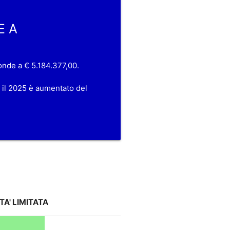
E A
nde a € 5.184.377,00.
il 2025 è aumentato del
TA' LIMITATA