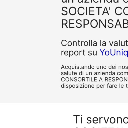
SOCIETA' C
RESPONSABI
Controlla la valu
report su
YoUni
Acquistando uno dei nostr
salute di un azienda c
CONSORTILE A RESPONSAB
disposizione per fare le 
Ti servon