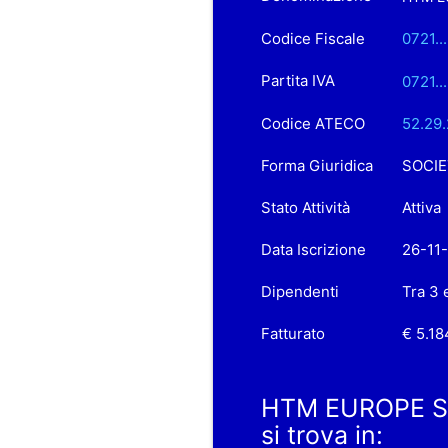
Codice Fiscale
0721.
Partita IVA
0721..
Codice ATECO
52.29.2
Forma Giuridica
SOCIE
Stato Attività
Attiva
Data Iscrizione
26-11
Dipendenti
Tra 3 
Fatturato
€ 5.18
HTM EUROPE SO
si trova in: