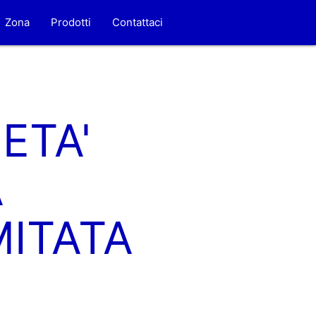
Zona
Prodotti
Contattaci
ETA'
A
MITATA