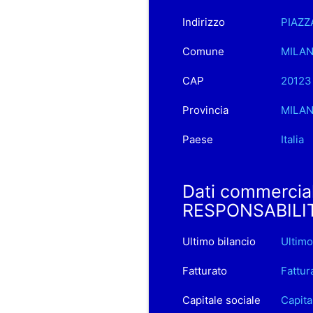
Indirizzo
PIAZZ
Comune
MILA
CAP
20123
Provincia
MILA
Paese
Italia
Dati commerci
RESPONSABILIT
Ultimo bilancio
Ultim
Fatturato
Fattu
Capitale sociale
Capit