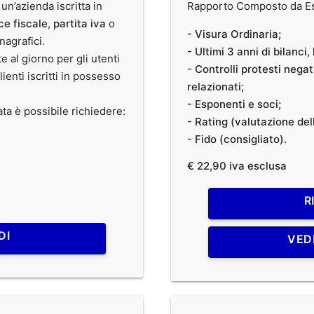
 un’azienda iscritta in
Rapporto Composto da Est
ce fiscale
,
partita iva
o
- Visura Ordinaria;
anagrafici.
- Ultimi 3 anni di bilanci
te al giorno per gli utenti
- Controlli protesti nega
clienti iscritti in possesso
relazionati;
- Esponenti e soci;
ata è possibile richiedere:
- Rating (valutazione dell
- Fido (consigliato).
€ 22,90 iva esclusa
R
DI
VED