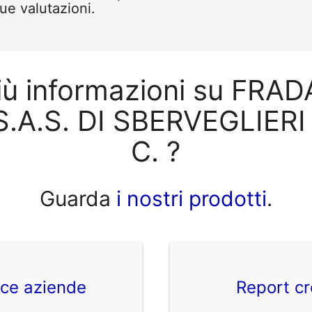
tue valutazioni.
più informazioni su FRA
.A.S. DI SBERVEGLIER
C. ?
Guarda
i nostri prodotti
.
ice aziende
Report cr