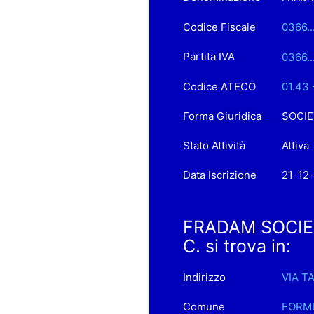
Codice Fiscale
0366..
Partita IVA
0366..
Codice ATECO
01.43 
Forma Giuridica
SOCIE
Stato Attività
Attiva
Data Iscrizione
21-12
FRADAM SOCIET
C. si trova in:
Indirizzo
VIA T
Comune
FORMI