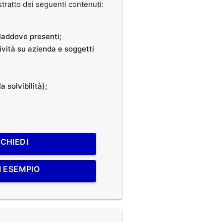
ratto dei seguenti contenuti:
, laddove presenti;
tività su azienda e soggetti
a solvibilità);
ICHIEDI
I ESEMPIO