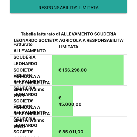
RESPONSABILITA' LIMITATA
Tabella fatturato di ALLEVAMENTO SCUDERIA
LEONARDO SOCIETA' AGRICOLA A RESPONSABILITA'
Fatturato
LIMITATA
ALLEVAMENTO
SCUDERIA
LEONARDO
SOCIETA'
€ 156.296,00
Fatturato
AGRICOLA A
ALLEVAMENTO
RESPONSABILITA'
SCUDERIA
LIMITATA anno
LEONARDO
2021
€
SOCIETA'
45.000,00
Fatturato
AGRICOLA A
ALLEVAMENTO
RESPONSABILITA'
SCUDERIA
LIMITATA anno
LEONARDO
2020
SOCIETA'
€ 85.011,00