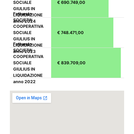
SOCIALE
€ 690.749,00
GIULIUS IN
Fatturato
LIQUIDAZIONE
SOCIETA'
anno 2024
COOPERATIVA
SOCIALE
€ 748.471,00
GIULIUS IN
Fatturato
LIQUIDAZIONE
SOCIETA'
anno 2023
COOPERATIVA
SOCIALE
€ 839.709,00
GIULIUS IN
LIQUIDAZIONE
anno 2022