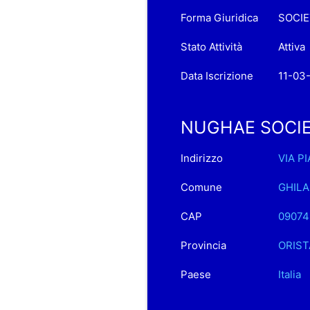
Forma Giuridica
SOCIE
Stato Attività
Attiva
Data Iscrizione
11-03
NUGHAE SOCIETA
Indirizzo
VIA PI
Comune
GHILA
CAP
09074
Provincia
ORIS
Paese
Italia