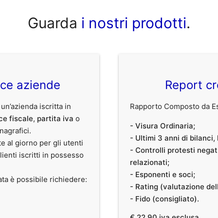
Guarda
i nostri prodotti
.
ice aziende
Report cr
 un’azienda iscritta in
Rapporto Composto da Est
ce fiscale
,
partita iva
o
- Visura Ordinaria;
anagrafici.
- Ultimi 3 anni di bilanci
te al giorno per gli utenti
- Controlli protesti nega
clienti iscritti in possesso
relazionati;
- Esponenti e soci;
ata è possibile richiedere:
- Rating (valutazione dell
- Fido (consigliato).
€ 22,90 iva esclusa