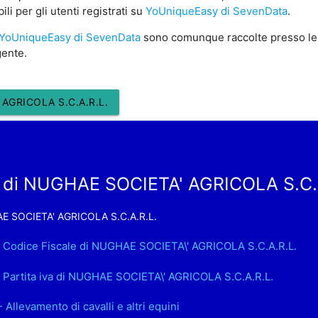
i per gli utenti registrati su
YoUniqueEasy di SevenData
.
YoUniqueEasy di SevenData
sono comunque raccolte presso le
gente.
AGRICOLA S.C.A.R.L.
 di NUGHAE SOCIETA' AGRICOLA S.C.
 SOCIETA' AGRICOLA S.C.A.R.L.
. Codice Fiscale di NUGHAE SOCIETA\' AGRICOLA S.C.A.R.L.
. Partita iva di NUGHAE SOCIETA\' AGRICOLA S.C.A.R.L.
- Allevamento di cavalli e altri equini