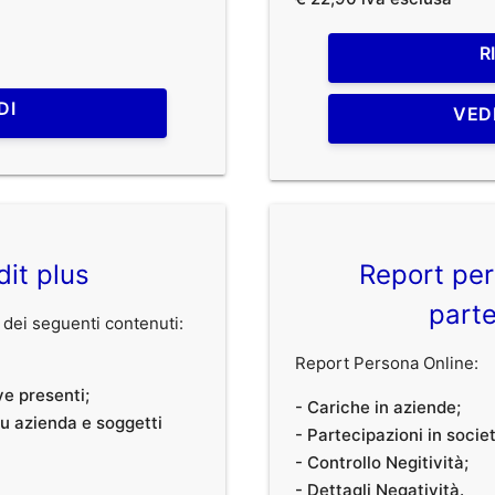
R
DI
VED
dit plus
Report per
parte
dei seguenti contenuti:
Report Persona Online:
ve presenti;
- Cariche in aziende;
 su azienda e soggetti
- Partecipazioni in societ
- Controllo Negitività;
- Dettagli Negatività.