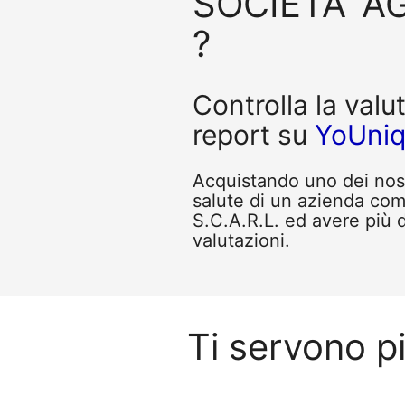
SOCIETA' AG
?
Controlla la valu
report su
YoUni
Acquistando uno dei nostr
salute di un azienda 
S.C.A.R.L. ed avere più d
valutazioni.
Ti servono 