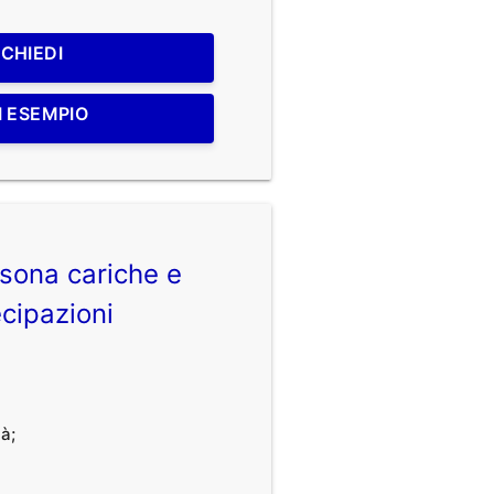
ICHIEDI
I ESEMPIO
sona cariche e
cipazioni
à;