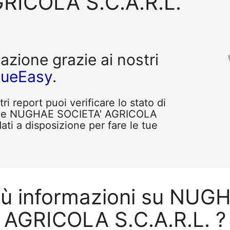
RICOLA S.C.A.R.L.
tazione grazie ai nostri
queEasy
.
i report puoi verificare lo stato di
come NUGHAE SOCIETA' AGRICOLA
ati a disposizione per fare le tue
più informazioni su NUG
AGRICOLA S.C.A.R.L. ?