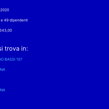
-2020
 e 49 dipendenti
.343,00
i trova in:
GO BASSI 157
INA
INA