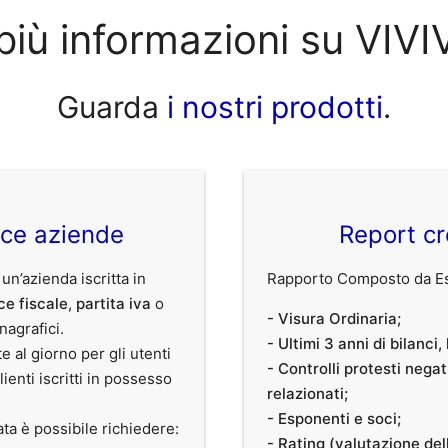
più informazioni su VIVI
Guarda
i nostri prodotti
.
ice aziende
Report cr
 un’azienda iscritta in
Rapporto Composto da Est
ce fiscale
,
partita iva
o
- Visura Ordinaria;
anagrafici.
- Ultimi 3 anni di bilanci
te al giorno per gli utenti
- Controlli protesti nega
clienti iscritti in possesso
relazionati;
- Esponenti e soci;
ata è possibile richiedere:
- Rating (valutazione dell