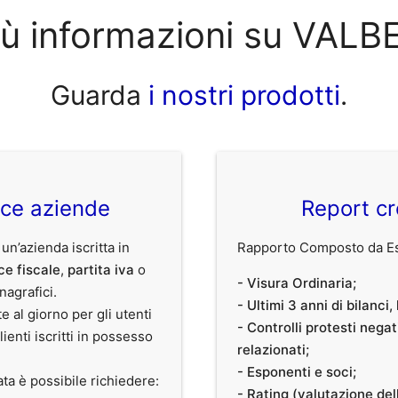
iù informazioni su VALB
Guarda
i nostri prodotti
.
ice aziende
Report cr
 un’azienda iscritta in
Rapporto Composto da Est
ce fiscale
,
partita iva
o
- Visura Ordinaria;
anagrafici.
- Ultimi 3 anni di bilanci
te al giorno per gli utenti
- Controlli protesti nega
clienti iscritti in possesso
relazionati;
- Esponenti e soci;
ata è possibile richiedere:
- Rating (valutazione dell