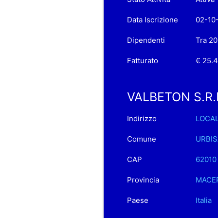
Data Iscrizione
02-10
Dipendenti
Tra 20
Fatturato
€ 25.
VALBETON S.R.L.
Indirizzo
LOCAL
Comune
URBIS
CAP
62010
Provincia
MACE
Paese
Italia