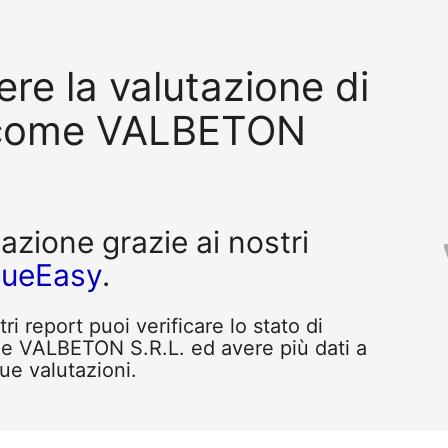
re la valutazione di
 come VALBETON
tazione grazie ai nostri
queEasy
.
i report puoi verificare lo stato di
me VALBETON S.R.L. ed avere più dati a
tue valutazioni.