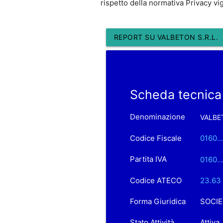
rispetto della normativa Privacy vi
REPORT SU VALBETON S.R.L.
Scheda tecnica
Denominazione
VALBET
Codice Fiscale
0160..
Partita IVA
0160..
Codice ATECO
23.63 
Forma Giuridica
SOCIE
Stato Attività
Attiva