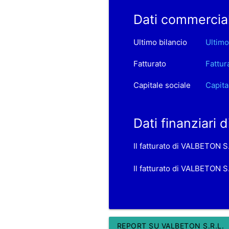
Dati commercial
Ultimo bilancio
Ultimo
Fatturato
Fattur
Capitale sociale
Capita
Dati finanziari 
Il fatturato di VALBETON S
Il fatturato di VALBETON S
REPORT SU VALBETON S.R.L.