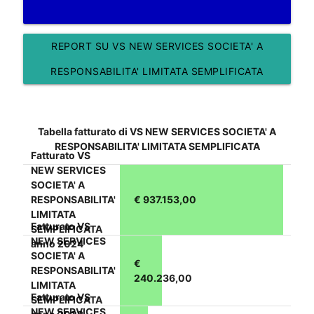
REPORT SU VS NEW SERVICES SOCIETA' A
RESPONSABILITA' LIMITATA SEMPLIFICATA
Tabella fatturato di VS NEW SERVICES SOCIETA' A
RESPONSABILITA' LIMITATA SEMPLIFICATA
Fatturato VS
NEW SERVICES
SOCIETA' A
RESPONSABILITA'
€ 937.153,00
LIMITATA
Fatturato VS
SEMPLIFICATA
NEW SERVICES
anno 2024
SOCIETA' A
€
RESPONSABILITA'
240.236,00
LIMITATA
Fatturato VS
SEMPLIFICATA
NEW SERVICES