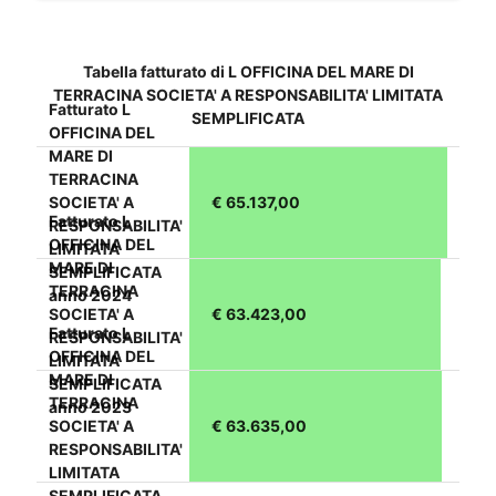
Tabella fatturato di L OFFICINA DEL MARE DI
TERRACINA SOCIETA' A RESPONSABILITA' LIMITATA
Fatturato L
SEMPLIFICATA
OFFICINA DEL
MARE DI
TERRACINA
SOCIETA' A
€ 65.137,00
Fatturato L
RESPONSABILITA'
OFFICINA DEL
LIMITATA
MARE DI
SEMPLIFICATA
TERRACINA
anno 2024
SOCIETA' A
€ 63.423,00
Fatturato L
RESPONSABILITA'
OFFICINA DEL
LIMITATA
MARE DI
SEMPLIFICATA
TERRACINA
anno 2023
SOCIETA' A
€ 63.635,00
RESPONSABILITA'
LIMITATA
SEMPLIFICATA