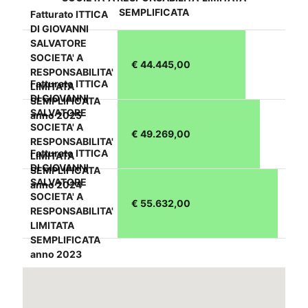
SEMPLIFICATA
Fatturato ITTICA
DI GIOVANNI
SALVATORE
SOCIETA' A
€ 44.445,00
RESPONSABILITA'
Fatturato ITTICA
LIMITATA
DI GIOVANNI
SEMPLIFICATA
SALVATORE
anno 2025
SOCIETA' A
€ 49.269,00
RESPONSABILITA'
Fatturato ITTICA
LIMITATA
DI GIOVANNI
SEMPLIFICATA
SALVATORE
anno 2024
SOCIETA' A
€ 55.632,00
RESPONSABILITA'
LIMITATA
SEMPLIFICATA
anno 2023