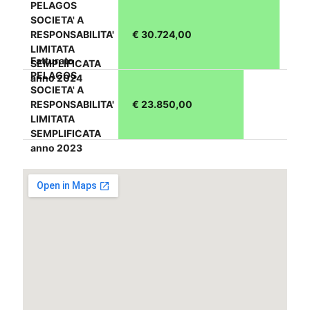
PELAGOS
SOCIETA' A
RESPONSABILITA'
€ 30.724,00
LIMITATA
Fatturato
SEMPLIFICATA
PELAGOS
anno 2024
SOCIETA' A
RESPONSABILITA'
€ 23.850,00
LIMITATA
SEMPLIFICATA
anno 2023