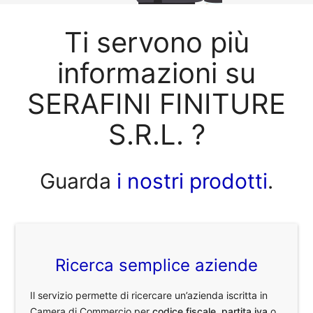
Ti servono più
informazioni su
SERAFINI FINITURE
S.R.L. ?
Guarda
i nostri prodotti
.
Ricerca semplice aziende
Il servizio permette di ricercare un’azienda iscritta in
Camera di Commercio per
codice fiscale
,
partita iva
o