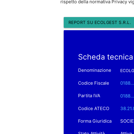
rispetto della normativa Privacy vi
REPORT SU ECOLGEST S.R.L.
Scheda tecnica
Denominazione
ECOLGE
Codice Fiscale
0188..
Partita IVA
0188..
Codice ATECO
38.21.
Forma Giuridica
SOCIE
Stato Attività
Attiva