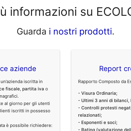
iù informazioni su ECOL
Guarda
i nostri prodotti
.
ice aziende
Report cr
 un’azienda iscritta in
Rapporto Composto da Est
ce fiscale
,
partita iva
o
- Visura Ordinaria;
anagrafici.
- Ultimi 3 anni di bilanci
te al giorno per gli utenti
- Controlli protesti nega
clienti iscritti in possesso
relazionati;
- Esponenti e soci;
ata è possibile richiedere:
- Rating (valutazione dell