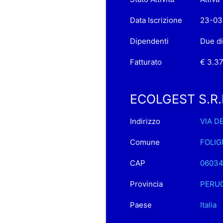
Data Iscrizione
23-03
Dipendenti
Due d
Fatturato
€ 3.37
ECOLGEST S.R.L.
Indirizzo
VIA D
Comune
FOLI
CAP
0603
Provincia
PERU
Paese
Italia