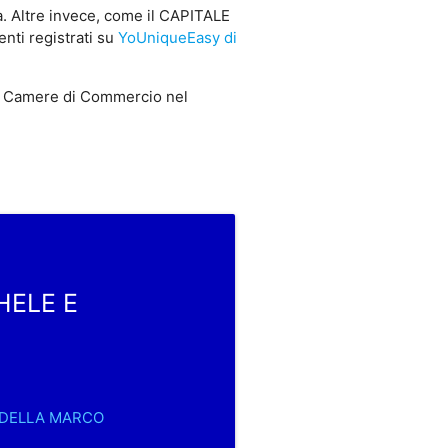
 Altre invece, come il CAPITALE
ti registrati su
YoUniqueEasy di
 Camere di Commercio nel
HELE E
 RODELLA MARCO