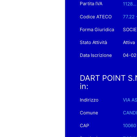
Partita IVA
1128.
Codice ATECO
77.22 
Forma Giuridica
SOCIE
Stato Attività
Attiva
Data Iscrizione
04-02
DART POINT S.
in:
Indirizzo
VIA A
Comune
CAND
CAP
10060