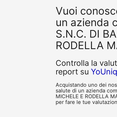
Vuoi conosce
un azienda
S.N.C. DI 
RODELLA M
Controlla la valu
report su
YoUni
Acquistando uno dei nostr
salute di un azienda c
MICHELE E RODELLA MARC
per fare le tue valutazion