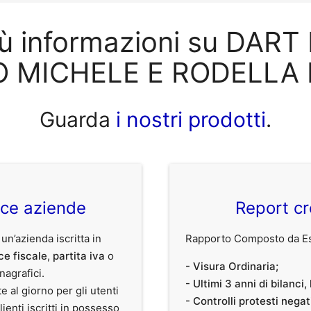
iù informazioni su DART
O MICHELE E RODELLA
Guarda
i nostri prodotti
.
ice aziende
Report cr
 un’azienda iscritta in
Rapporto Composto da Est
ce fiscale
,
partita iva
o
- Visura Ordinaria;
anagrafici.
- Ultimi 3 anni di bilanci
te al giorno per gli utenti
- Controlli protesti nega
clienti iscritti in possesso