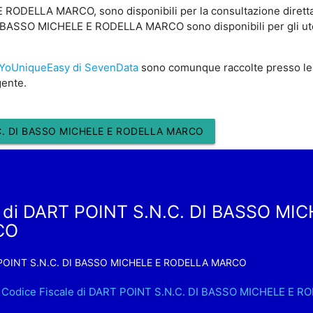
ODELLA MARCO, sono disponibili per la consultazione diretta.
BASSO MICHELE E RODELLA MARCO sono disponibili per gli uten
YoUniqueEasy di SevenData
sono comunque raccolte presso le
gente.
C. DI BASSO MICHELE E RODELLA MARCO
 di DART POINT S.N.C. DI BASSO MIC
CO
POINT S.N.C. DI BASSO MICHELE E RODELLA MARCO
.. Codice Fiscale di DART POINT S.N.C. DI BASSO MICHELE E