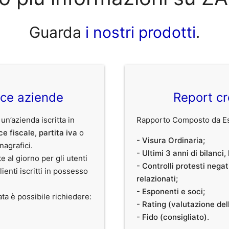
Guarda
i nostri prodotti
.
ice aziende
Report cr
 un’azienda iscritta in
Rapporto Composto da Est
ce fiscale
,
partita iva
o
- Visura Ordinaria;
anagrafici.
- Ultimi 3 anni di bilanci
te al giorno per gli utenti
- Controlli protesti nega
clienti iscritti in possesso
relazionati;
- Esponenti e soci;
ata è possibile richiedere:
- Rating (valutazione dell
- Fido (consigliato).