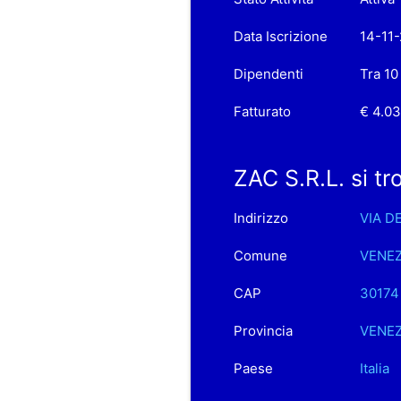
Data Iscrizione
14-11
Dipendenti
Tra 10
Fatturato
€ 4.03
ZAC S.R.L. si tro
Indirizzo
VIA DE
Comune
VENEZ
CAP
30174
Provincia
VENEZ
Paese
Italia