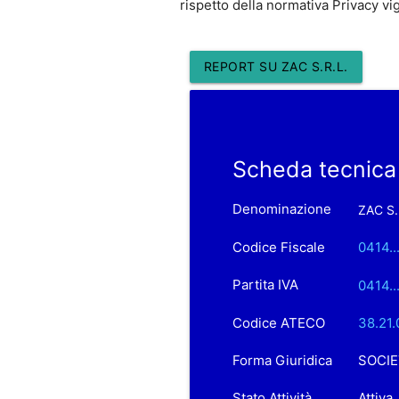
rispetto della normativa Privacy vi
REPORT SU ZAC S.R.L.
Scheda tecnica 
Denominazione
ZAC S.
Codice Fiscale
0414..
Partita IVA
0414...
Codice ATECO
38.21.
Forma Giuridica
SOCIE
Stato Attività
Attiva