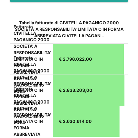
Tabella fatturato di CIVITELLA PAGANICO 2000
Fatturato
SOCIETA' A RESPONSABILITA' LIMITATA O IN FORMA
CIVITELLA
ABBREVIATA CIVITELLA PAGAN...
PAGANICO 2000
SOCIETA' A
RESPONSABILITA'
Fatturato
LIMITATA O IN
€ 2.798.022,00
CIVITELLA
FORMA
PAGANICO 2000
ABBREVIATA
SOCIETA' A
CIVITELLA
RESPONSABILITA'
PAGAN... anno
Fatturato
LIMITATA O IN
€ 2.833.203,00
2025
CIVITELLA
FORMA
PAGANICO 2000
ABBREVIATA
SOCIETA' A
CIVITELLA
RESPONSABILITA'
PAGAN... anno
LIMITATA O IN
€ 2.630.614,00
2024
FORMA
ABBREVIATA