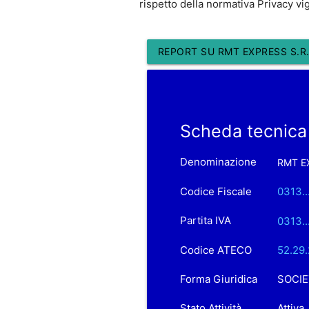
rispetto della normativa Privacy vi
REPORT SU RMT EXPRESS S.R.
Scheda tecnica
Denominazione
RMT EX
Codice Fiscale
0313..
Partita IVA
0313..
Codice ATECO
52.29.2
Forma Giuridica
SOCIE
Stato Attività
Attiva