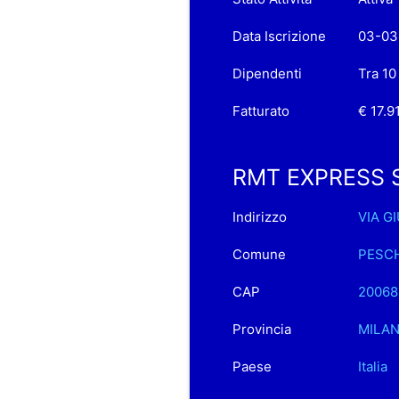
Data Iscrizione
03-03
Dipendenti
Tra 10
Fatturato
€ 17.9
RMT EXPRESS S.R
Indirizzo
VIA G
Comune
PESC
CAP
20068
Provincia
MILA
Paese
Italia