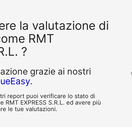
re la valutazione di
 come RMT
.L. ?
tazione grazie ai nostri
queEasy
.
i report puoi verificare lo stato di
me RMT EXPRESS S.R.L. ed avere più
re le tue valutazioni.