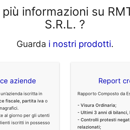
o più informazioni su R
S.R.L. ?
Guarda
i nostri prodotti
.
ice aziende
Report cr
 un’azienda iscritta in
Rapporto Composto da Est
ce fiscale
,
partita iva
o
- Visura Ordinaria;
anagrafici.
- Ultimi 3 anni di bilanci
te al giorno per gli utenti
- Controlli protesti nega
clienti iscritti in possesso
relazionati;