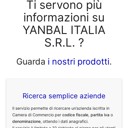
Ti servono più
informazioni su
YANBAL ITALIA
S.R.L. ?
Guarda
i nostri prodotti
.
Ricerca semplice aziende
Il servizio permette di ricercare un’azienda iscritta in
Camera di Commercio per
codice fiscale
,
partita iva
o
denominazione
, ottendo i dati anagrafici.
Il servizio è limitato a 10 richieste al giorno per gli utenti