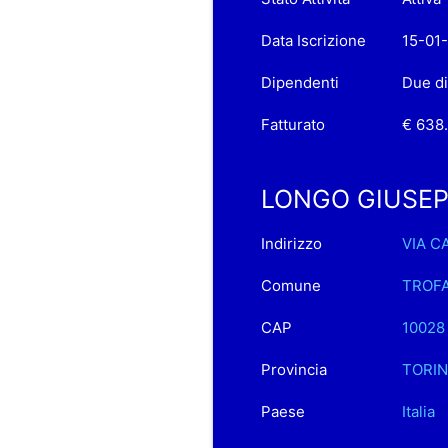
Data Iscrizione
15-01
Dipendenti
Due d
Fatturato
€ 638.
LONGO GIUSEPPE 
Indirizzo
VIA C
Comune
TROF
CAP
10028
Provincia
TORI
Paese
Italia