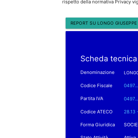
rispetto della normativa Privacy vi
REPORT SU LONGO GIUSEPPE 
Scheda tecnica
Denominazione
LONGO
Codice Fiscale
0497..
Partita IVA
0497..
Codice ATECO
28.13 
Forma Giuridica
SOCIE
Stato Attività
Attiva