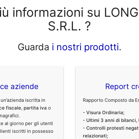
più informazioni su LO
S.R.L. ?
Guarda
i nostri prodotti
.
ice aziende
Report cr
 un’azienda iscritta in
Rapporto Composto da Est
ce fiscale
,
partita iva
o
- Visura Ordinaria;
anagrafici.
- Ultimi 3 anni di bilanci
te al giorno per gli utenti
- Controlli protesti nega
clienti iscritti in possesso
relazionati;