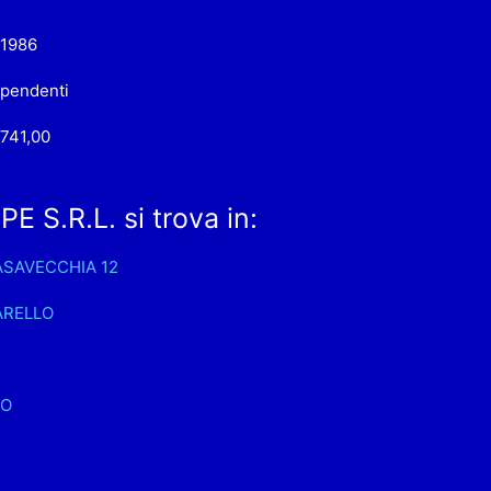
-1986
ipendenti
741,00
S.R.L. si trova in:
ASAVECCHIA 12
ARELLO
NO