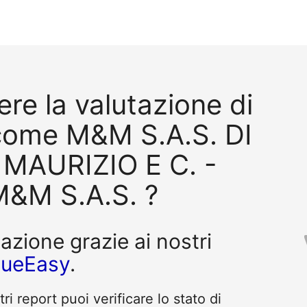
re la valutazione di
come M&M S.A.S. DI
AURIZIO E C. -
&M S.A.S. ?
tazione grazie ai nostri
queEasy
.
i report puoi verificare lo stato di