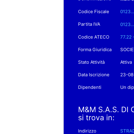
Codice Fiscale
0123..
Partita IVA
0123..
Codice ATECO
77.22 
Forma Giuridica
SOCIE
Stato Attività
Attiva
Data Iscrizione
23-08
Dipendenti
Un di
M&M S.A.S. DI
si trova in:
Indirizzo
STRAD