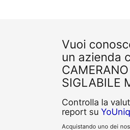
Vuoi conosce
un azienda 
CAMERANO M
SIGLABILE M
Controlla la valu
report su
YoUni
Acquistando uno dei nostr