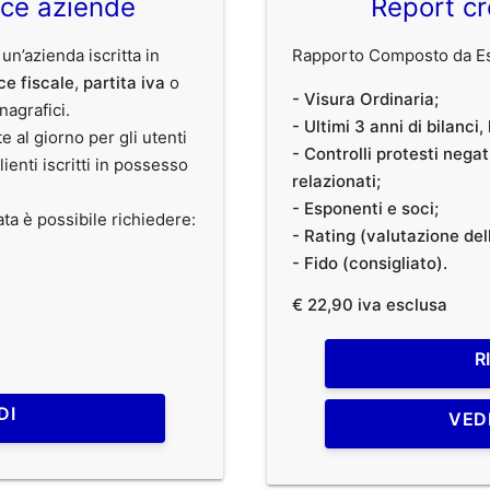
ice aziende
Report cr
 un’azienda iscritta in
Rapporto Composto da Est
ce fiscale
,
partita iva
o
- Visura Ordinaria;
anagrafici.
- Ultimi 3 anni di bilanci
te al giorno per gli utenti
- Controlli protesti nega
clienti iscritti in possesso
relazionati;
- Esponenti e soci;
ata è possibile richiedere:
- Rating (valutazione dell
- Fido (consigliato).
€ 22,90 iva esclusa
R
DI
VED