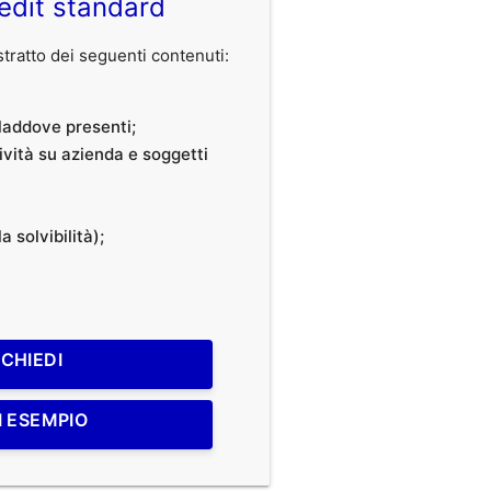
edit standard
ratto dei seguenti contenuti:
, laddove presenti;
tività su azienda e soggetti
a solvibilità);
ICHIEDI
I ESEMPIO