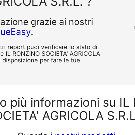
RICOLA S.R.L. ?
tazione grazie ai nostri
queEasy
.
i report puoi verificare lo stato di
ome IL RONZINO SOCIETA' AGRICOLA
a disposizione per fare le tue
no più informazioni su I
CIETA' AGRICOLA S.R.L