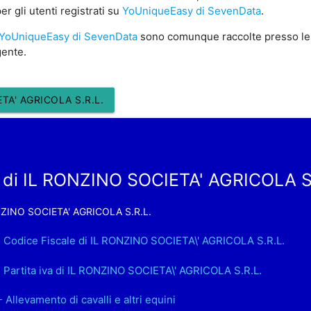
r gli utenti registrati su
YoUniqueEasy di SevenData
.
YoUniqueEasy di SevenData
sono comunque raccolte presso le
gente.
TA' AGRICOLA S.R.L.
 di IL RONZINO SOCIETA' AGRICOLA S
ZINO SOCIETA' AGRICOLA S.R.L.
. Codice Fiscale di IL RONZINO SOCIETA\' AGRICOLA S.R.L.
. Partita iva di IL RONZINO SOCIETA\' AGRICOLA S.R.L.
- Allevamento di cavalli e altri equini