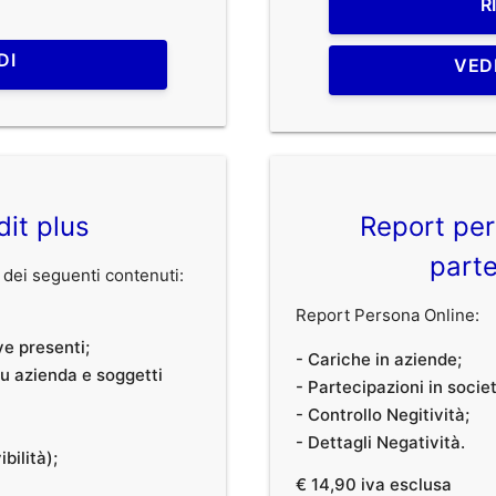
R
DI
VED
dit plus
Report per
parte
dei seguenti contenuti:
Report Persona Online:
ve presenti;
- Cariche in aziende;
 su azienda e soggetti
- Partecipazioni in societ
- Controllo Negitività;
- Dettagli Negatività.
bilità);
€ 14,90 iva esclusa