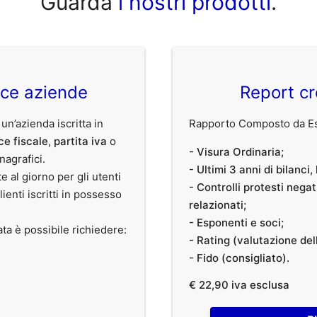
Guarda
i nostri prodotti
.
ice aziende
Report cr
 un’azienda iscritta in
Rapporto Composto da Est
ce fiscale
,
partita iva
o
- Visura Ordinaria;
anagrafici.
- Ultimi 3 anni di bilanci
te al giorno per gli utenti
- Controlli protesti nega
clienti iscritti in possesso
relazionati;
- Esponenti e soci;
ata è possibile richiedere:
- Rating (valutazione dell
- Fido (consigliato).
€ 22,90 iva esclusa