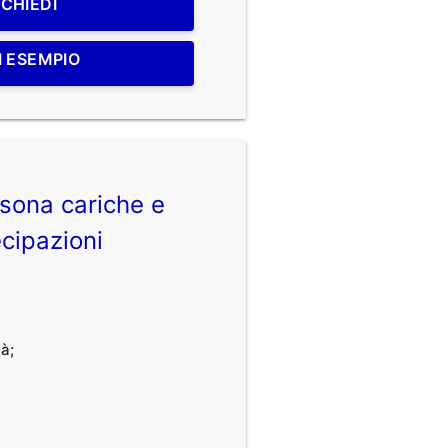
ICHIEDI
I ESEMPIO
sona cariche e
cipazioni
à;