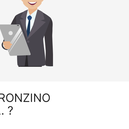
L RONZINO
. ?