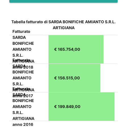
Tabella fatturato di SARDA BONIFICHE AMIANTO S.R.L.
ARTIGIANA
Fatturato
SARDA
BONIFICHE
AMIANTO
€ 165.754,00
S.R.L.
Fatturato
ARTIGIANA
SARDA
anno 2018
BONIFICHE
AMIANTO
€ 156.515,00
S.R.L.
Fatturato
ARTIGIANA
SARDA
anno 2017
BONIFICHE
AMIANTO
€ 199.849,00
S.R.L.
ARTIGIANA
anno 2016