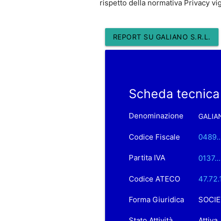
rispetto della normativa Privacy vi
REPORT SU GALIANO S.R.L.
Scheda tecnica
Denominazione
GALIAN
Codice Fiscale
0489..
Partita IVA
0137..
Codice ATECO
47.72.
Forma Giuridica
SOCIE
Stato Attività
Attiva