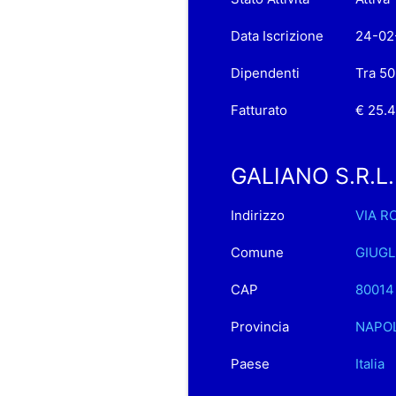
Data Iscrizione
24-02
Dipendenti
Tra 50
Fatturato
€ 25.
GALIANO S.R.L. s
Indirizzo
VIA R
Comune
GIUGL
CAP
80014
Provincia
NAPOL
Paese
Italia