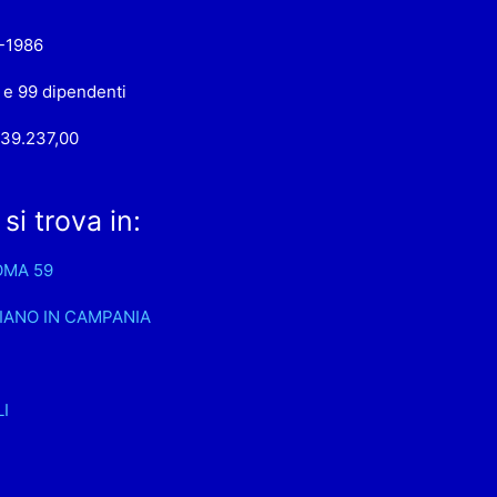
-1986
 e 99 dipendenti
439.237,00
i trova in:
OMA 59
IANO IN CAMPANIA
I