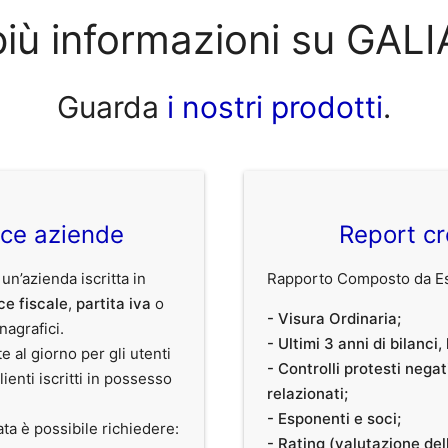
più informazioni su GALI
Guarda
i nostri prodotti
.
ice aziende
Report cr
 un’azienda iscritta in
Rapporto Composto da Est
ce fiscale
,
partita iva
o
- Visura Ordinaria;
anagrafici.
- Ultimi 3 anni di bilanci
te al giorno per gli utenti
- Controlli protesti nega
clienti iscritti in possesso
relazionati;
- Esponenti e soci;
ata è possibile richiedere:
- Rating (valutazione dell