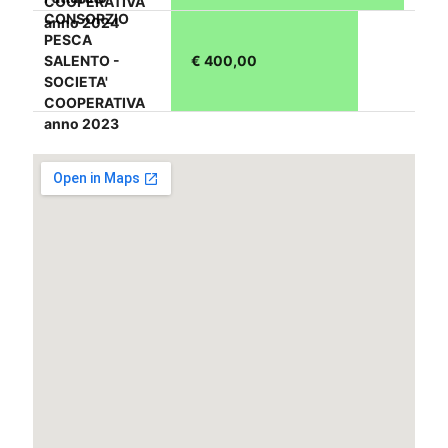
COOPERATIVA
CONSORZIO
anno 2024
PESCA
SALENTO -
€ 400,00
SOCIETA'
COOPERATIVA
anno 2023