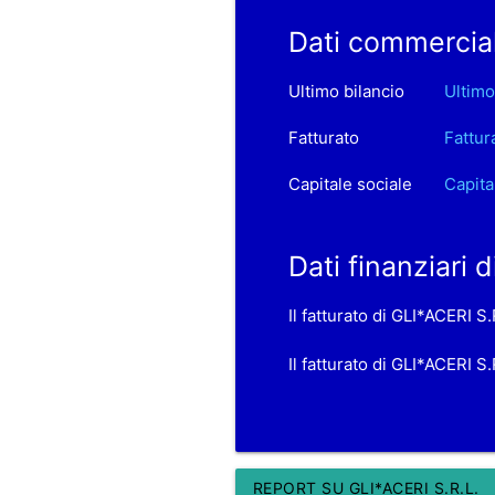
Dati commercial
Ultimo bilancio
Ultimo
Fatturato
Fattur
Capitale sociale
Capita
Dati finanziari 
Il fatturato di GLI*ACERI S
Il fatturato di GLI*ACERI S
REPORT SU GLI*ACERI S.R.L.