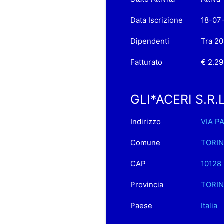
Data Iscrizione
18-07
Dipendenti
Tra 20
Fatturato
€ 2.29
GLI*ACERI S.R.L.
Indirizzo
VIA P
Comune
TORI
CAP
10128
Provincia
TORI
Paese
Italia