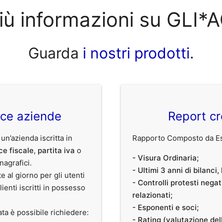
iù informazioni su GLI*A
Guarda
i nostri prodotti
.
ice aziende
Report cr
 un’azienda iscritta in
Rapporto Composto da Est
ce fiscale
,
partita iva
o
- Visura Ordinaria;
anagrafici.
- Ultimi 3 anni di bilanci
te al giorno per gli utenti
- Controlli protesti nega
clienti iscritti in possesso
relazionati;
- Esponenti e soci;
ata è possibile richiedere:
- Rating (valutazione dell