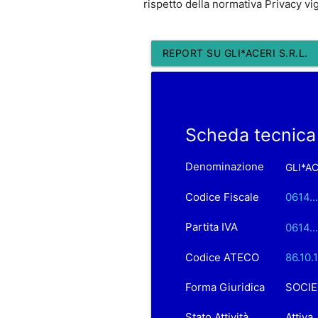
rispetto della normativa Privacy vi
REPORT SU GLI*ACERI S.R.L.
Scheda tecnica 
Denominazione
GLI*AC
Codice Fiscale
0614..
Partita IVA
0614..
Codice ATECO
86.10.
Forma Giuridica
SOCIE
Stato Attività
Attiva