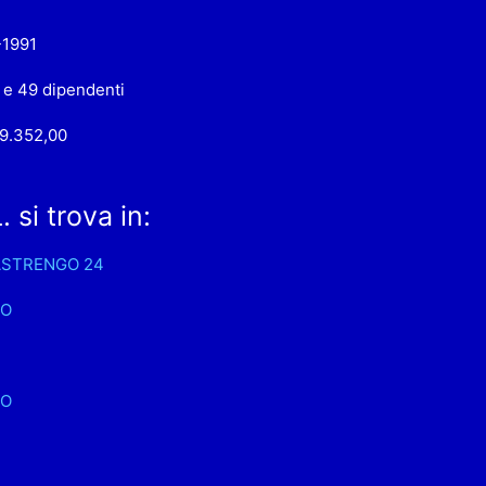
-1991
 e 49 dipendenti
9.352,00
 si trova in:
ASTRENGO 24
NO
NO