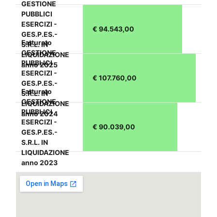
GESTIONE
PUBBLICI
ESERCIZI -
€ 94.543,00
GES.P.ES.-
Fatturato
S.R.L. IN
GESTIONE
LIQUIDAZIONE
PUBBLICI
anno 2025
ESERCIZI -
€ 107.760,00
GES.P.ES.-
Fatturato
S.R.L. IN
GESTIONE
LIQUIDAZIONE
PUBBLICI
anno 2024
ESERCIZI -
€ 90.039,00
GES.P.ES.-
S.R.L. IN
LIQUIDAZIONE
anno 2023