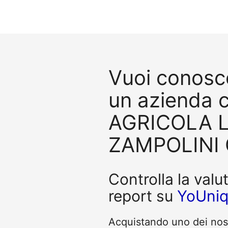
Vuoi conosce
un azienda 
AGRICOLA L
ZAMPOLINI 
Controlla la valu
report su
YoUni
Acquistando uno dei nostr