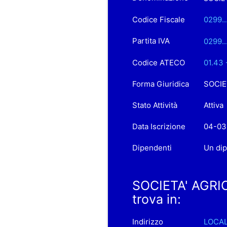
Codice Fiscale
0299..
Partita IVA
0299..
Codice ATECO
01.43 
Forma Giuridica
SOCIE
Stato Attività
Attiva
Data Iscrizione
04-03
Dipendenti
Un di
SOCIETA' AGRIC
trova in:
Indirizzo
LOCAL