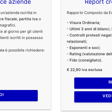
ice aziende
Report cr
 un’azienda iscritta in
Rapporto Composto da Est
ce fiscale
,
partita iva
o
- Visura Ordinaria;
anagrafici.
- Ultimi 3 anni di bilanci
te al giorno per gli utenti
- Controlli protesti nega
clienti iscritti in possesso
relazionati;
- Esponenti e soci;
ata è possibile richiedere:
- Rating (valutazione dell
- Fido (consigliato).
€ 22,90 iva esclusa
R
DI
VED