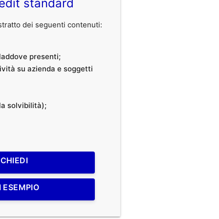
edit standard
ratto dei seguenti contenuti:
, laddove presenti;
tività su azienda e soggetti
a solvibilità);
ICHIEDI
I ESEMPIO