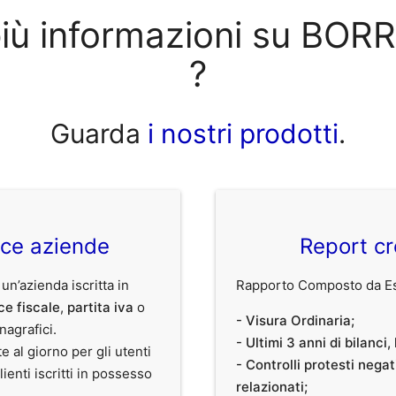
più informazioni su BOR
?
Guarda
i nostri prodotti
.
ice aziende
Report cr
 un’azienda iscritta in
Rapporto Composto da Est
ce fiscale
,
partita iva
o
- Visura Ordinaria;
anagrafici.
- Ultimi 3 anni di bilanci
te al giorno per gli utenti
- Controlli protesti nega
clienti iscritti in possesso
relazionati;