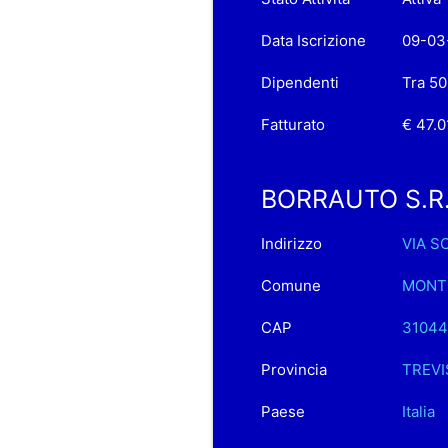
Data Iscrizione
09-03
Dipendenti
Tra 50
Fatturato
€ 47.0
BORRAUTO S.R.L.
Indirizzo
VIA S
Comune
MONT
CAP
31044
Provincia
TREVI
Paese
Italia