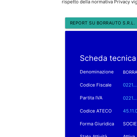
rispetto della normativa Privacy vi
REPORT SU BORRAUTO S.R.L.
Scheda tecnica
Denominazione
BORRA
Codice Fiscale
0221..
Partita IVA
0221..
Codice ATECO
45.11.
Forma Giuridica
SOCIE
Stato Attività
Attiva