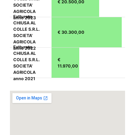
€ 20.500,00
SOCIETA'
AGRICOLA
Fatturato
anno 2023
CHIUSA AL
COLLE S.R.L.
€ 30.300,00
SOCIETA'
AGRICOLA
Fatturato
anno 2022
CHIUSA AL
COLLE S.R.L.
€
SOCIETA'
11.970,00
AGRICOLA
anno 2021