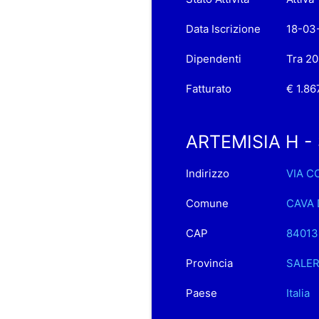
Data Iscrizione
18-03
Dipendenti
Tra 20
Fatturato
€ 1.86
ARTEMISIA H - S.
Indirizzo
VIA C
Comune
CAVA 
CAP
84013
Provincia
SALE
Paese
Italia