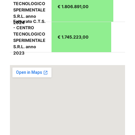
TECNOLOGICO
€ 1.806.891,00
SPERIMENTALE
S.R.L. anno
Fatturato C.T.S.
2024
- CENTRO
TECNOLOGICO
€ 1.745.223,00
SPERIMENTALE
S.R.L. anno
2023