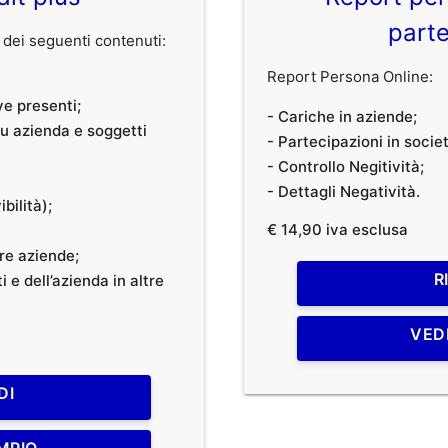
parte
dei seguenti contenuti:
Report Persona Online:
ve presenti;
- Cariche in aziende;
 su azienda e soggetti
- Partecipazioni in societ
- Controllo Negitività;
- Dettagli Negatività.
bilità);
€ 14,90 iva esclusa
tre aziende;
R
 e dell’azienda in altre
VED
DI