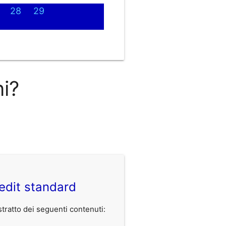
28
29
ni?
edit standard
ratto dei seguenti contenuti: