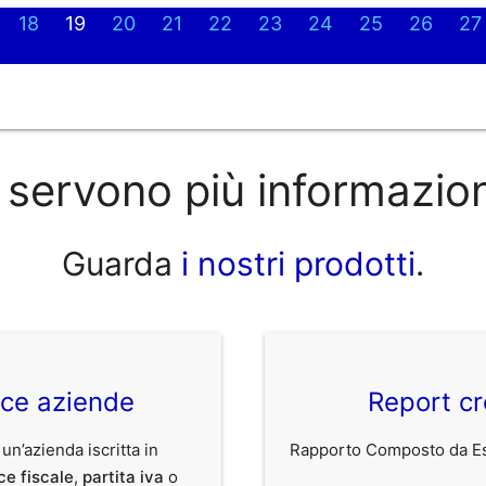
18
19
20
21
22
23
24
25
26
27
 servono più informazio
Guarda
i nostri prodotti
.
ice aziende
Report cr
 un’azienda iscritta in
Rapporto Composto da Est
ce fiscale
,
partita iva
o