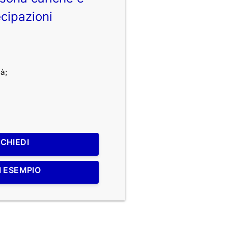
cipazioni
à;
ICHIEDI
I ESEMPIO