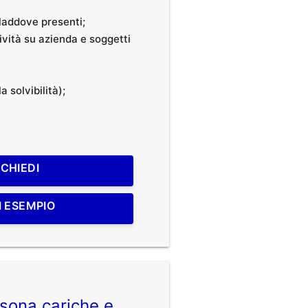
, laddove presenti;
tività su azienda e soggetti
a solvibilità);
ICHIEDI
I ESEMPIO
sona cariche e