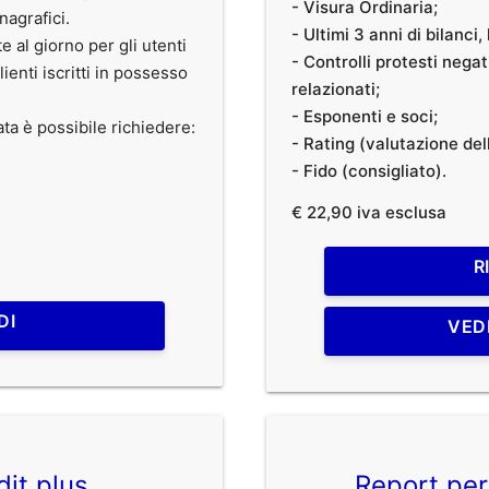
- Visura Ordinaria;
anagrafici.
- Ultimi 3 anni di bilanci
te al giorno per gli utenti
- Controlli protesti nega
clienti iscritti in possesso
relazionati;
- Esponenti e soci;
ata è possibile richiedere:
- Rating (valutazione dell
- Fido (consigliato).
€ 22,90 iva esclusa
R
DI
VED
dit plus
Report per