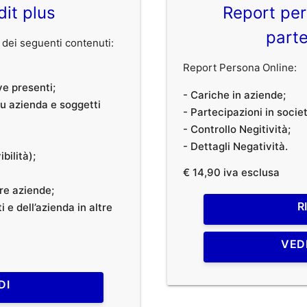
dit plus
Report per
parte
dei seguenti contenuti:
Report Persona Online:
ve presenti;
- Cariche in aziende;
 su azienda e soggetti
- Partecipazioni in societ
- Controllo Negitività;
- Dettagli Negatività.
bilità);
€ 14,90 iva esclusa
tre aziende;
R
 e dell’azienda in altre
VED
DI