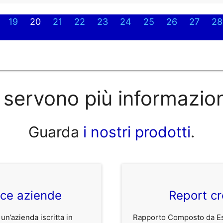
19
20
21
22
23
24
25
26
27
28
 servono più informazio
Guarda
i nostri prodotti
.
ice aziende
Report cr
 un’azienda iscritta in
Rapporto Composto da Est