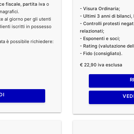
ce fiscale
,
partita iva
o
- Visura Ordinaria;
anagrafici.
- Ultimi 3 anni di bilanci
te al giorno per gli utenti
- Controlli protesti nega
clienti iscritti in possesso
relazionati;
- Esponenti e soci;
ata è possibile richiedere:
- Rating (valutazione dell
- Fido (consigliato).
€ 22,90 iva esclusa
R
DI
VED