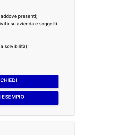
, laddove presenti;
tività su azienda e soggetti
a solvibilità);
ICHIEDI
I ESEMPIO