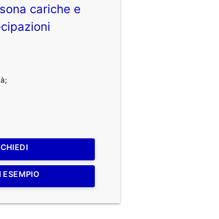
sona cariche e
cipazioni
à;
ICHIEDI
I ESEMPIO