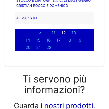
STOCCO E DINTORNI S.N.C. DI MAZZAFERRO
CRISTIAN ROCCO E DOMENICO
ALIMAR S.R.L.
<
11
12
13
14
15
16
17
18
19
20
21
22
Ti servono più
informazioni?
Guarda
i nostri prodotti
.