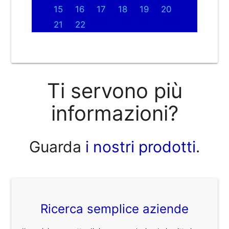
15
16
17
18
19
20
21
22
Ti servono più
informazioni?
Guarda
i nostri prodotti
.
Ricerca semplice aziende