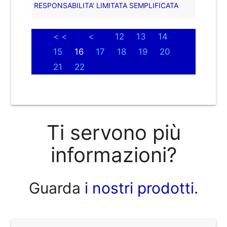
RESPONSABILITA' LIMITATA SEMPLIFICATA
< <
<
12
13
14
15
16
17
18
19
20
21
22
Ti servono più
informazioni?
Guarda
i nostri prodotti
.