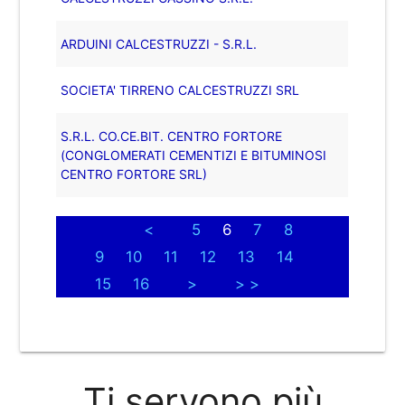
ARDUINI CALCESTRUZZI - S.R.L.
SOCIETA' TIRRENO CALCESTRUZZI SRL
S.R.L. CO.CE.BIT. CENTRO FORTORE
(CONGLOMERATI CEMENTIZI E BITUMINOSI
CENTRO FORTORE SRL)
<
5
6
7
8
9
10
11
12
13
14
15
16
>
> >
Ti servono più