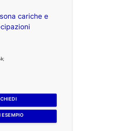
sona cariche e
cipazioni
à;
ICHIEDI
I ESEMPIO