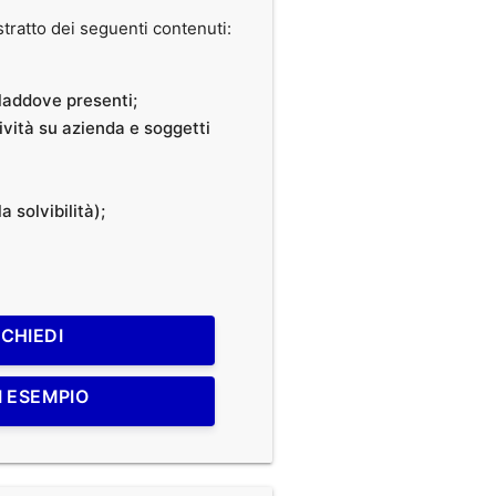
ratto dei seguenti contenuti:
, laddove presenti;
tività su azienda e soggetti
a solvibilità);
ICHIEDI
I ESEMPIO