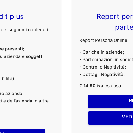
dit plus
Report per
parte
dei seguenti contenuti:
Report Persona Online:
ve presenti;
- Cariche in aziende;
 su azienda e soggetti
- Partecipazioni in societ
- Controllo Negitività;
- Dettagli Negatività.
bilità);
€ 14,90 iva esclusa
tre aziende;
R
 e dell’azienda in altre
VED