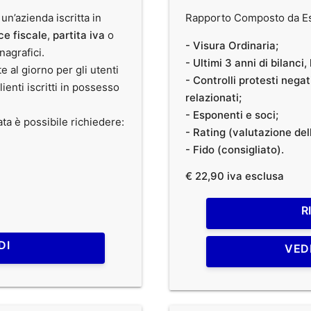
 un’azienda iscritta in
Rapporto Composto da Est
ce fiscale
,
partita iva
o
- Visura Ordinaria;
anagrafici.
- Ultimi 3 anni di bilanci
te al giorno per gli utenti
- Controlli protesti nega
clienti iscritti in possesso
relazionati;
- Esponenti e soci;
ata è possibile richiedere:
- Rating (valutazione dell
- Fido (consigliato).
€ 22,90 iva esclusa
R
DI
VED