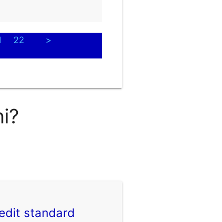
1
22
>
ni?
edit standard