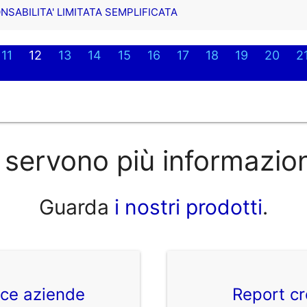
NSABILITA' LIMITATA SEMPLIFICATA
11
12
13
14
15
16
17
18
19
20
2
 servono più informazio
Guarda
i nostri prodotti
.
ice aziende
Report cr