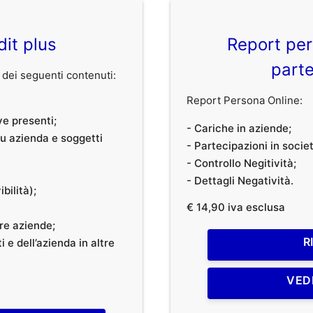
dit plus
Report per
parte
dei seguenti contenuti:
Report Persona Online:
ve presenti;
- Cariche in aziende;
 su azienda e soggetti
- Partecipazioni in societ
- Controllo Negitività;
- Dettagli Negatività.
bilità);
€ 14,90 iva esclusa
tre aziende;
R
 e dell’azienda in altre
VED