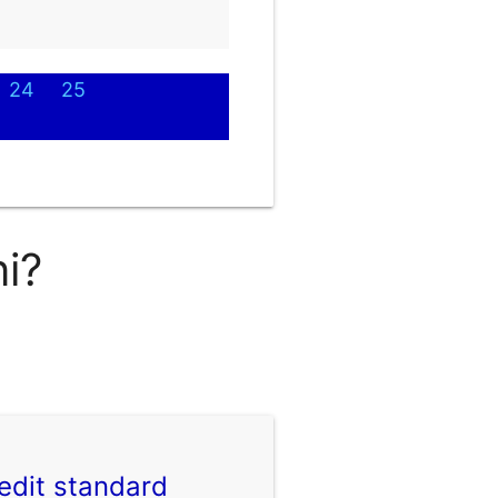
24
25
ni?
edit standard