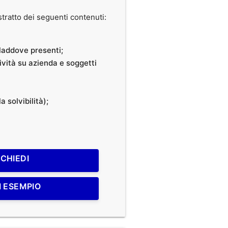
ratto dei seguenti contenuti:
, laddove presenti;
tività su azienda e soggetti
a solvibilità);
ICHIEDI
I ESEMPIO