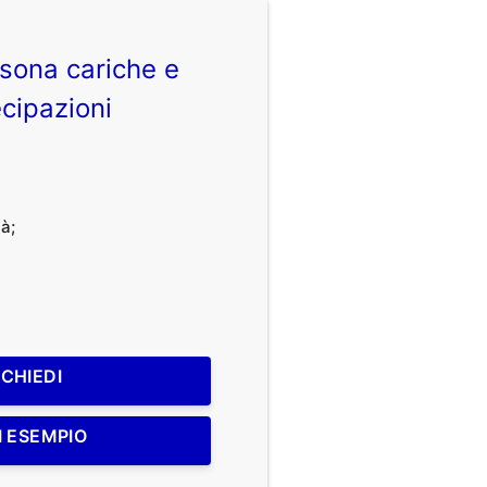
sona cariche e
cipazioni
à;
ICHIEDI
I ESEMPIO