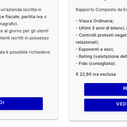
 un’azienda iscritta in
Rapporto Composto da Est
ce fiscale
,
partita iva
o
- Visura Ordinaria;
anagrafici.
- Ultimi 3 anni di bilanci
te al giorno per gli utenti
- Controlli protesti nega
clienti iscritti in possesso
relazionati;
- Esponenti e soci;
ata è possibile richiedere:
- Rating (valutazione dell
- Fido (consigliato).
€ 22,90 iva esclusa
R
DI
VED