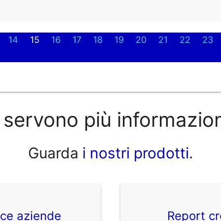
14
15
16
17
18
19
20
21
22
23
 servono più informazio
Guarda
i nostri prodotti
.
ice aziende
Report cr