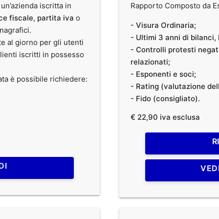
 un’azienda iscritta in
Rapporto Composto da Est
ce fiscale
,
partita iva
o
- Visura Ordinaria;
anagrafici.
- Ultimi 3 anni di bilanci
te al giorno per gli utenti
- Controlli protesti nega
clienti iscritti in possesso
relazionati;
- Esponenti e soci;
ata è possibile richiedere:
- Rating (valutazione dell
- Fido (consigliato).
€ 22,90 iva esclusa
R
DI
VED