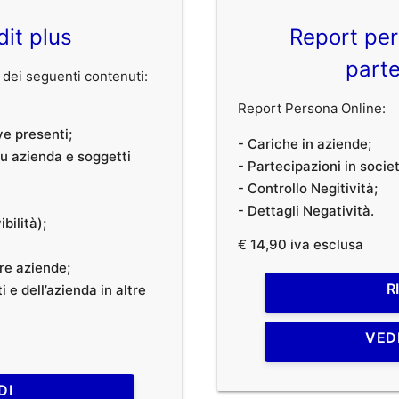
dit plus
Report per
parte
dei seguenti contenuti:
Report Persona Online:
ve presenti;
- Cariche in aziende;
 su azienda e soggetti
- Partecipazioni in societ
- Controllo Negitività;
- Dettagli Negatività.
bilità);
€ 14,90 iva esclusa
tre aziende;
R
 e dell’azienda in altre
VED
DI