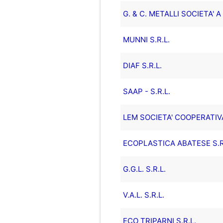
G. & C. METALLI SOCIETA' 
MUNNI S.R.L.
DIAF S.R.L.
SAAP - S.R.L.
LEM SOCIETA' COOPERATIV
ECOPLASTICA ABATESE S.R
G.G.L. S.R.L.
V.A.L. S.R.L.
ECO TRIPARNI S.R.L.