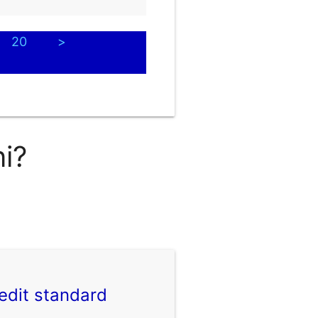
20
>
ni?
edit standard