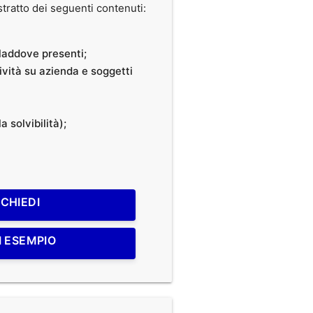
ratto dei seguenti contenuti:
, laddove presenti;
tività su azienda e soggetti
a solvibilità);
ICHIEDI
I ESEMPIO