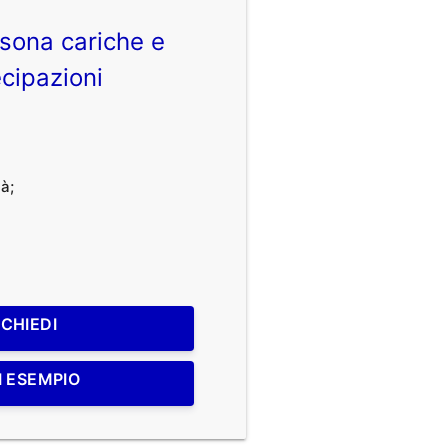
sona cariche e
cipazioni
à;
ICHIEDI
I ESEMPIO