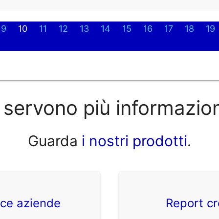
9
10
11
12
13
14
15
16
17
18
19
 servono più informazio
Guarda
i nostri prodotti
.
ice aziende
Report cr